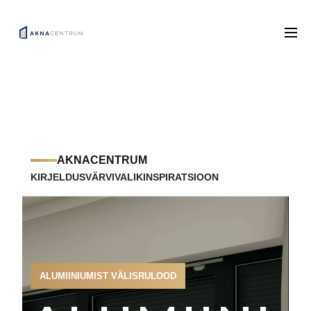
AKNACENTRUM
KIRJELDUS
VÄRVIVALIK
INSPIRATSIOON
ALUMIINIUMIST VÄLISRULOOD