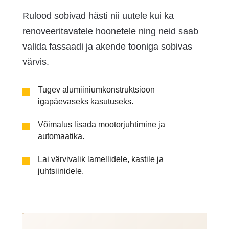
Rulood sobivad hästi nii uutele kui ka
renoveeritavatele hoonetele ning neid saab
valida fassaadi ja akende tooniga sobivas
värvis.
Tugev alumiiniumkonstruktsioon
igapäevaseks kasutuseks.
Võimalus lisada mootorjuhtimine ja
automaatika.
Lai värvivalik lamellidele, kastile ja
juhtsiinidele.