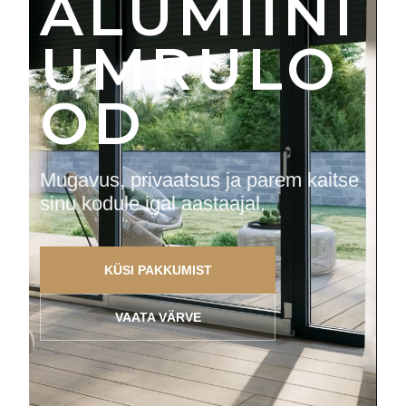
ALUMIINI
UMRULO
OD
Mugavus, privaatsus ja parem kaitse
sinu kodule igal aastaajal.
KÜSI PAKKUMIST
VAATA VÄRVE